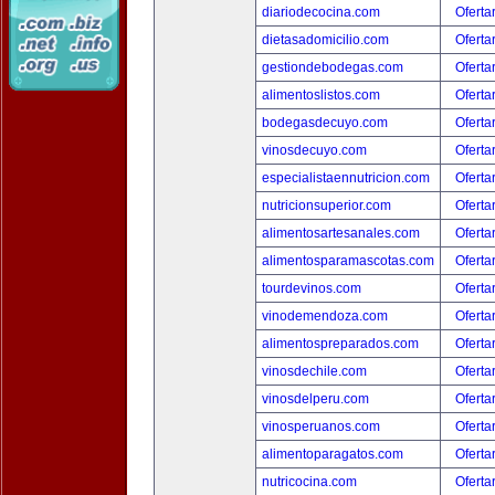
diariodecocina.com
Oferta
dietasadomicilio.com
Oferta
gestiondebodegas.com
Oferta
alimentoslistos.com
Oferta
bodegasdecuyo.com
Oferta
vinosdecuyo.com
Oferta
especialistaennutricion.com
Oferta
nutricionsuperior.com
Oferta
alimentosartesanales.com
Oferta
alimentosparamascotas.com
Oferta
tourdevinos.com
Oferta
vinodemendoza.com
Oferta
alimentospreparados.com
Oferta
vinosdechile.com
Oferta
vinosdelperu.com
Oferta
vinosperuanos.com
Oferta
alimentoparagatos.com
Oferta
nutricocina.com
Oferta