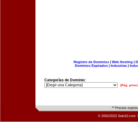
Registro de Dominios
|
Web Hosting
|
D
Dominios Expirados
|
Industrias
|
Indu
Categorías de Dominio:
[Pág. princi
** Precios expre
© 2002/2022 Solo10.com