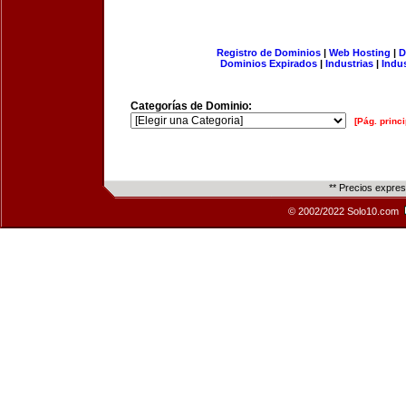
Registro de Dominios
|
Web Hosting
|
D
Dominios Expirados
|
Industrias
|
Indu
Categorías de Dominio:
[Pág. princi
** Precios expre
© 2002/2022 Solo10.com