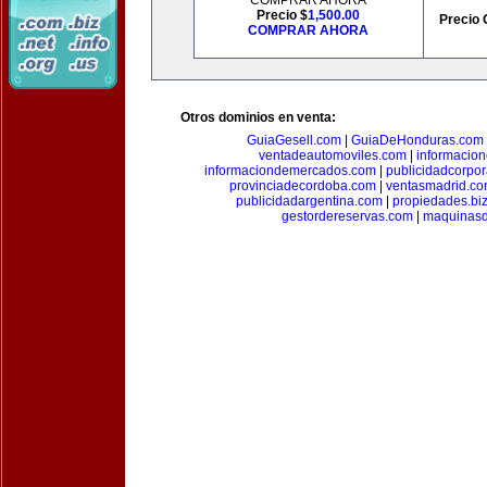
COMPRAR AHORA
Precio $
1,500.00
Precio 
COMPRAR AHORA
Otros dominios en venta:
GuiaGesell.com
|
GuiaDeHonduras.com
ventadeautomoviles.com
|
informacio
informaciondemercados.com
|
publicidadcorpor
provinciadecordoba.com
|
ventasmadrid.c
publicidadargentina.com
|
propiedades.bi
gestordereservas.com
|
maquinasd