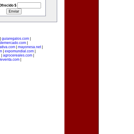
Ofrecido $
|
guiaregalos.com
|
ndemercado.com
|
ativa.com
|
mayonesa.net
|
om
|
expomundial.com
|
z
|
agrocereales.com
|
eventa.com
|