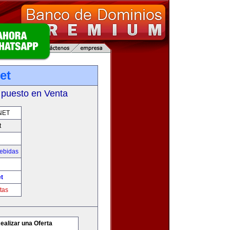
et
 puesto en Venta
NET
t
Bebidas
t
tas
ealizar una Oferta