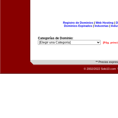
Registro de Dominios
|
Web Hosting
|
D
Dominios Expirados
|
Industrias
|
Indu
Categorías de Dominio:
[Pág. princi
** Precios expre
© 2002/2022 Solo10.com