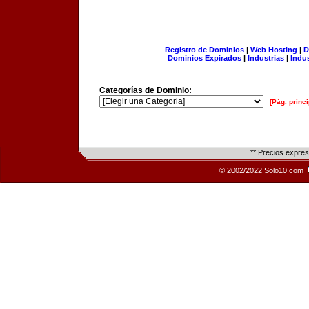
Registro de Dominios
|
Web Hosting
|
D
Dominios Expirados
|
Industrias
|
Indu
Categorías de Dominio:
[Pág. princi
** Precios expre
© 2002/2022 Solo10.com