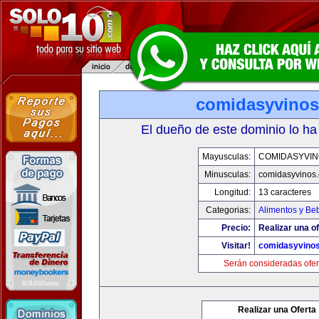
comidasyvino
El dueño de este dominio lo ha
Mayusculas:
COMIDASYVIN
Minusculas:
comidasyvinos
Longitud:
13 caracteres
Categorias:
Alimentos y Be
Precio:
Realizar una of
Visitar!
comidasyvino
Serán consideradas ofer
Realizar una Oferta