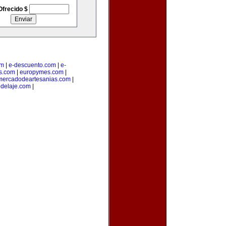
Ofrecido $
om
|
e-descuento.com
|
e-
os.com
|
europymes.com
|
mercadodeartesanias.com
|
delaje.com
|