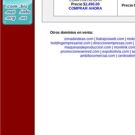
COMPRAR AHORA
Precio $
2,490.00
Precio 
COMPRAR AHORA
Otros dominios en venta:
zonadeideas.com
|
trabajosweb.com
|
moto
holdingempresarial.com
|
direccionempresas.com
|
maquinasdeproduccion.com
|
movilink.co
promocionesenred.com
|
expobolivia.com
|
s
ambitocomercial.com
|
centrode