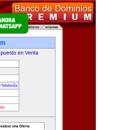
om
 puesto en Venta
 TelefonÃ­a
tas
ealizar una Oferta