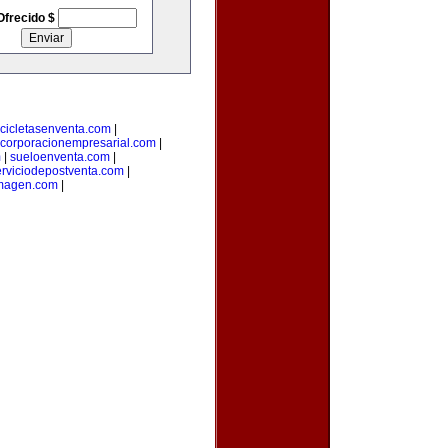
Ofrecido $
cicletasenventa.com
|
corporacionempresarial.com
|
m
|
sueloenventa.com
|
erviciodepostventa.com
|
imagen.com
|