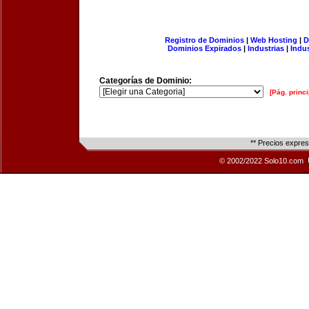
Registro de Dominios
|
Web Hosting
|
D
Dominios Expirados
|
Industrias
|
Indu
Categorías de Dominio:
[Pág. princi
** Precios expre
© 2002/2022 Solo10.com